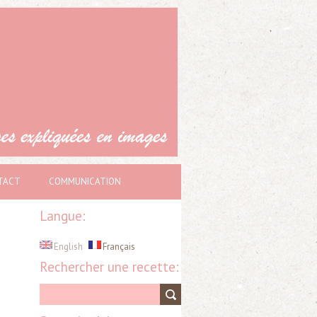
TACT
COMMUNICATION
Langue:
English
Français
Rechercher une recette: