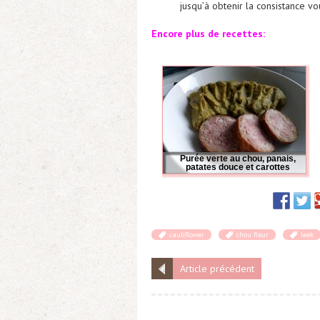
jusqu’à obtenir la consistance v
Encore plus de recettes:
Purée verte au chou, panais,
patates douce et carottes
cauliflower
chou fleur
leek
Article précédent