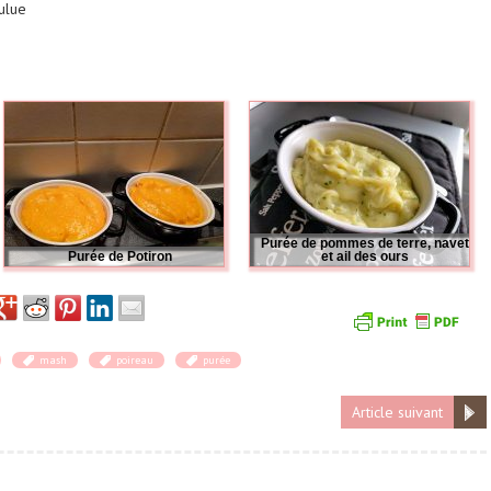
oulue
Purée de pommes de terre, navet
Purée de Potiron
et ail des ours
mash
poireau
purée
Article suivant