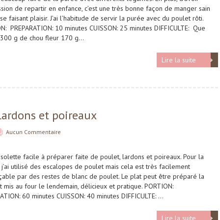
ssion de repartir en enfance, c’est une très bonne façon de manger sain
se faisant plaisir. J’ai l’habitude de servir la purée avec du poulet rôti.
N: PREPARATION: 10 minutes CUISSON: 25 minutes DIFFICULTE: Que
? 300 g de chou fleur 170 g…
Lire la suite
 lardons et poireaux
Aucun Commentaire
solette facile à préparer faite de poulet, lardons et poireaux. Pour la
, j’ai utilisé des escalopes de poulet mais cela est très facilement
able par des restes de blanc de poulet. Le plat peut être préparé la
et mis au four le lendemain, délicieux et pratique. PORTION:
ATION: 60 minutes CUISSON: 40 minutes DIFFICULTE: …
Lire la suite