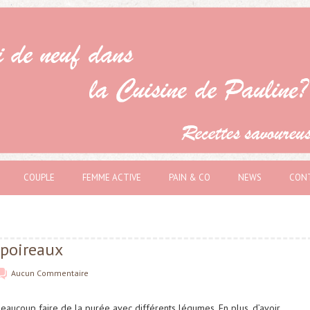
COUPLE
FEMME ACTIVE
PAIN & CO
NEWS
CON
 poireaux
Aucun Commentaire
beaucoup faire de la purée avec différents légumes. En plus, d’avoir