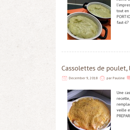
l’impre
tout en 
PORTIO
faut-il
Cassolettes de poulet,
December 9, 2018
par
Pauline
Une cas
recette
remplaç
veille 
PREPAR