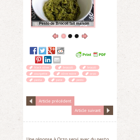
Pesto de Brocoli fait maison
black olive
broccoli
brocoli
courgette
olive noire
orzo
pasta
pate
pesto
Article précédent
Article suivant
Une réponse à Orzo servi avec du pesto