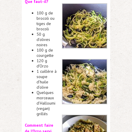
Que faut-il?
100 g de
brocoli ou
tiges de
brocoli
50 g
d’olives
noires
100 g de
courgette
120 g
d’Orzo
1 cuillère à
soupe
d’huile
d’olive
Quelques
morceaux
d’Halloumi
(vegan)
grillés
Comment faire
de l’Orzo servi