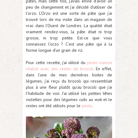
pâtes, mais cette fois, j’avais envie d’avoir un
peu de changement et j’ai décidé d’utiliser de
l’orzo. L’Orzo est une sorte de pâte que j’ai
trouvé lors de ma visite dans un magasin de
vrac dans l’Ouest de Londres. La qualité était
vraiment rendez-vous, la pâte était ni trop
grosse, ni trop petite. Est-ce que vous
connaissez l’orzo ? C’est une pâte qui à la
forme longue d’un grain de riz.
Pour cette recette, j’ai utilisé du
pesto maison
réalisé avec des restes de brocoli
. En effet,
dans l’une de mes dernières boites de
légumes, j’ai reçu du brocoli qui ressemblait
plus à une fleur plutôt qu’au brocoli que j’ai
l’habitude de voir. J’ai utilisé les petites têtes
violettes pour des légumes cuits au wok et le
restes ont été utilisés pour le
pesto
.