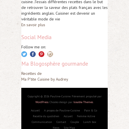
cuisine. J’essais différentes recettes dans le but
de retrouver la saveur des plats français avec les
ingrédients anglais. Cuisiner est devenir un
véritable mode de vie
En savoir plus
Social Media
Follow me on:
Ma Blogosphère gourmande
Recettes de
Ma P'tite Cuisine by Audrey
Copyright © 2026 Pauline-Cuisine. Fièrement propulsé par
WordPress
. Chooko design par
Iceable Themes
.
Accueil
A propos de Pauline-Cuisine
Pain & Co
Recette du quotidien
Accueil
Femme Active
Communication
Contact
Couple
Lunch box
News
Site Map