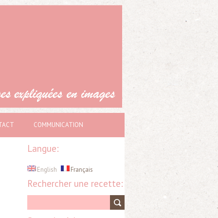
TACT
COMMUNICATION
Langue:
English
Français
Rechercher une recette: