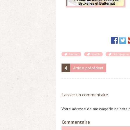
Risotto au tête de choux de
Bruxelles et Butternut
broccoli
brocoli
champignon
Article précédent
Laisser un commentaire
Votre adresse de messagerie ne sera p
Commentaire