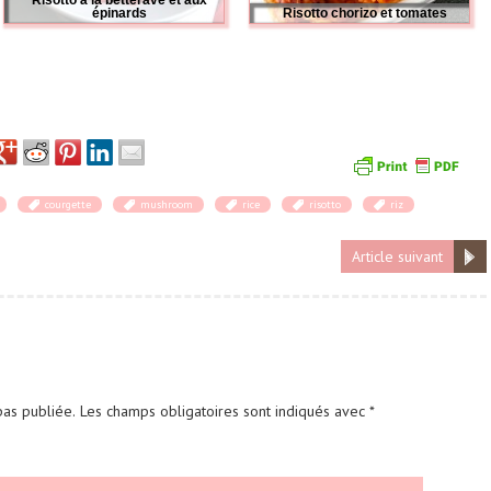
Risotto à la betterave et aux
épinards
Risotto chorizo et tomates
courgette
mushroom
rice
risotto
riz
Article suivant
as publiée.
Les champs obligatoires sont indiqués avec
*